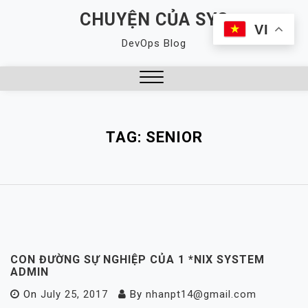
Skip
CHUYỆN CỦA SYS
to
VI
DevOps Blog
content
Close
Menu
TAG:
SENIOR
CON ĐƯỜNG SỰ NGHIỆP CỦA 1 *NIX SYSTEM
ADMIN
On
July 25, 2017
By
nhanpt14@gmail.com