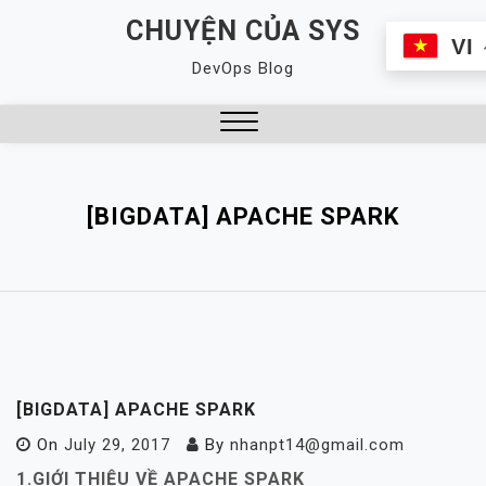
Skip
CHUYỆN CỦA SYS
to
VI
DevOps Blog
content
Close
Menu
[BIGDATA] APACHE SPARK
[BIGDATA] APACHE SPARK
On
July 29, 2017
By
nhanpt14@gmail.com
1.GIỚI THIỆU VỀ APACHE SPARK