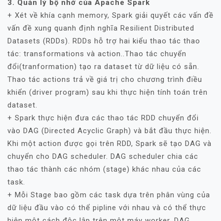
3. Quản lý bộ nhớ của Apache Spark
+ Xét về khía cạnh memory, Spark giải quyết các vấn đề
vấn đề xung quanh định nghĩa Resilient Distributed
Datasets (RDDs). RDDs hỗ trợ hai kiểu thao tác thao
tác: transformations và action..Thao tác chuyển
đổi(tranformation) tạo ra dataset từ dữ liệu có sẵn.
Thao tác actions trả về giá trị cho chương trình điều
khiển (driver program) sau khi thực hiện tính toán trên
dataset.
+ Spark thực hiện đưa các thao tác RDD chuyển đổi
vào DAG (Directed Acyclic Graph) và bắt đầu thực hiện.
Khi một action được gọi trên RDD, Spark sẽ tạo DAG và
chuyển cho DAG scheduler. DAG scheduler chia các
thao tác thành các nhóm (stage) khác nhau của các
task.
+ Mỗi Stage bao gồm các task dựa trên phân vùng của
dữ liệu đầu vào có thể pipline với nhau và có thể thực
hiện một cách độc lập trên một máy worker. DAG