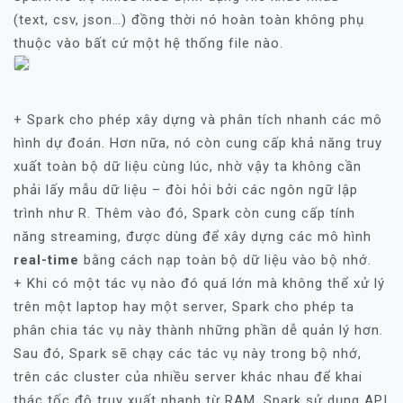
(text, csv, json…) đồng thời nó hoàn toàn không phụ
thuộc vào bất cứ một hệ thống file nào.
+ Spark cho phép xây dựng và phân tích nhanh các mô
hình dự đoán. Hơn nữa, nó còn cung cấp khả năng truy
xuất toàn bộ dữ liệu cùng lúc, nhờ vậy ta không cần
phải lấy mẫu dữ liệu – đòi hỏi bởi các ngôn ngữ lập
trình như R. Thêm vào đó, Spark còn cung cấp tính
năng streaming, được dùng để xây dựng các mô hình
real-time
bằng cách nạp toàn bộ dữ liệu vào bộ nhớ.
+ Khi có một tác vụ nào đó quá lớn mà không thể xử lý
trên một laptop hay một server, Spark cho phép ta
phân chia tác vụ này thành những phần dễ quản lý hơn.
Sau đó, Spark sẽ chạy các tác vụ này trong bộ nhớ,
trên các cluster của nhiều server khác nhau để khai
thác tốc độ truy xuất nhanh từ RAM. Spark sử dụng API