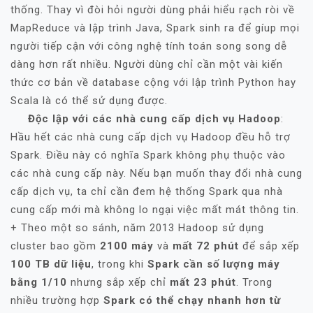
thống. Thay vì đòi hỏi người dùng phải hiểu rạch ròi về
MapReduce và lập trình Java, Spark sinh ra để gíup mọi
người tiếp cận với công nghệ tính toán song song dễ
dàng hơn rất nhiều. Người dùng chỉ cần một vài kiến
thức cơ bản về database cộng với lập trình Python hay
Scala là có thể sử dụng được.
Độc lập với các nhà cung cấp dịch vụ Hadoop
:
Hầu hết các nhà cung cấp dịch vụ Hadoop đều hỗ trợ
Spark. Điều này có nghĩa Spark không phụ thuộc vào
các nhà cung cấp này. Nếu bạn muốn thay đổi nhà cung
cấp dịch vụ, ta chỉ cần đem hệ thống Spark qua nhà
cung cấp mới mà không lo ngại việc mất mát thông tin.
+ Theo một so sánh, năm 2013 Hadoop sử dụng
cluster bao gồm
2100 máy
và
mất 72 phút
để sắp xếp
100 TB dữ liệu
, trong khi
Spark cần số lượng máy
bằng 1/10
nhưng sắp xếp chỉ
mất 23 phút
. Trong
nhiều trường hợp
Spark có thể chạy nhanh hơn từ