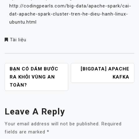
http://codingpearls.com/big-data/apache-spark/cai-
dat-apache-spark-cluster-tren-he-dieu-hanh-linux-
ubuntu.html
Tài liệu
POST
BẠN CÓ DÁM BƯỚC
[BIGDATA] APACHE
NAVIGATION
RA KHỎI VÙNG AN
KAFKA
TOÀN?
Leave A Reply
Your email address will not be published.
Required
fields are marked
*