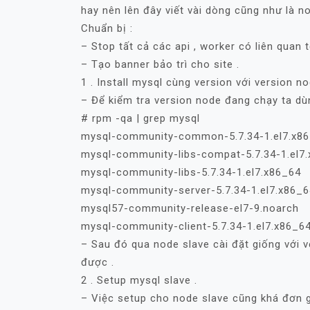
hay nên lên đây viết vài dòng cũng như là no
Chuẩn bị :
– Stop tất cả các api , worker có liên quan t
– Tạo banner bảo trì cho site .
1 . Install mysql cùng version với version 
– Để kiểm tra version node đang chạy ta dùn
# rpm -qa | grep mysql
mysql-community-common-5.7.34-1.el7.x8
mysql-community-libs-compat-5.7.34-1.el7
mysql-community-libs-5.7.34-1.el7.x86_64
mysql-community-server-5.7.34-1.el7.x86_6
mysql57-community-release-el7-9.noarch
mysql-community-client-5.7.34-1.el7.x86_6
– Sau đó qua node slave cài đặt giống với v
được .
2 . Setup mysql slave .
– Việc setup cho node slave cũng khá đơn g