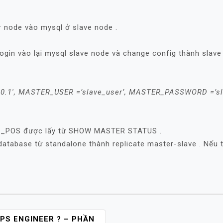
 node vào mysql ở slave node .
ogin vào lại mysql slave node và change config thành slave 
1′, MASTER_USER =’slave_user’, MASTER_PASSWORD =’sla
_POS được lấy từ SHOW MASTER STATUS .
atabase từ standalone thành replicate master-slave . Nếu t
PS ENGINEER ? – PHẦN