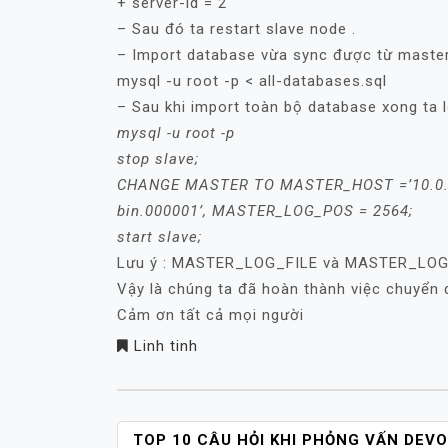
+ server-id = 2
– Sau đó ta restart slave node .
– Import database vừa sync được từ master
mysql -u root -p < all-databases.sql
– Sau khi import toàn bộ database xong ta l
mysql -u root -p
stop slave;
CHANGE MASTER TO MASTER_HOST =’10.0.0.
bin.000001’, MASTER_LOG_POS = 2564;
start slave;
Lưu ý : MASTER_LOG_FILE và MASTER_LOG
Vậy là chúng ta đã hoàn thành việc chuyển d
Cảm ơn tất cả mọi người
Linh tinh
POST
TOP 10 CÂU HỎI KHI PHỎNG VẤN DEVO