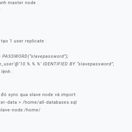
ành master node .
:
tạo 1 user replicate :
 PASSWORD(“slavepassword”);
_user’@’10.%.%.%’ IDENTIFIED BY “slavepassword”;
lệnh :
đó sync qua slave node và import .
er-data > /home/all-databases.sql
@slave-node:/home/