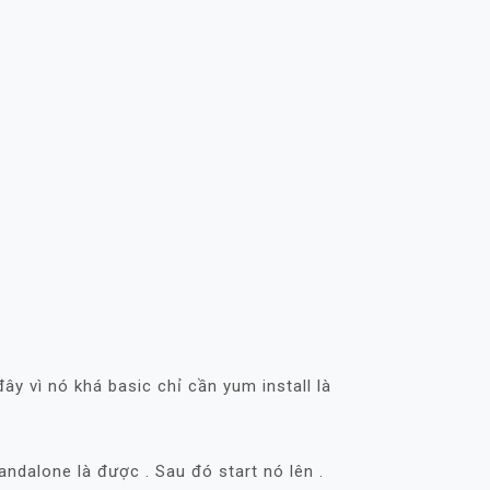
y vì nó khá basic chỉ cần yum install là
ndalone là được . Sau đó start nó lên .