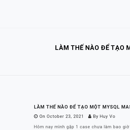
Skip
to
content
LÀM THẾ NÀO ĐỂ TẠO 
LÀM THẾ NÀO ĐỂ TẠO MỘT MYSQL MAS
On
October 23, 2021
By
Huy Vo
Hôm nay mình gặp 1 case chưa làm bao giờ 