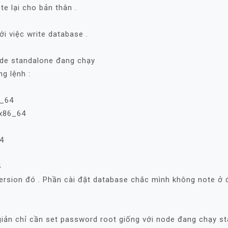
te lại cho bản thân .
ới việc write database .
node standalone đang chạy
g lệnh :
6_64
.x86_64
4
4
ersion đó . Phần cài đặt database chắc mình không note ở đâ
iản chỉ cần set password root giống với node đang chạy sta