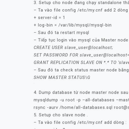
3. Setup cho node đang chạy standalone th
– Ta vào file config /etc/my.cnf add 2 dòng 
+ server-id = 1
+ log-bin = /var/lib/mysql/mysql-bin
– Sau đó ta restart mysql
– Tiếp tục login vào mysql của Master node 
CREATE USER slave_user@localhost;
SET PASSWORD FOR slave_user@localhost=
GRANT REPLICATION SLAVE ON *.* TO ‘slave
– Sau đó ta check status master node bằng 
SHOW MASTER STATUS\G
4. Dump database từ node master node sau 
mysqldump -u root -p –all-databases –mast
rsync -aurv /home/all-databases.sql root
5. Setup cho slave node .
– Ta vào file config /etc/my.cnf add dòng :