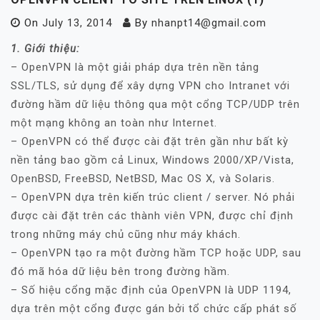
On
July 13, 2014
By
nhanpt14@gmail.com
1. Giới thiệu:
– OpenVPN là một giải pháp dựa trên nền tảng
SSL/TLS, sử dụng để xây dựng VPN cho Intranet với
đường hầm dữ liệu thông qua một cổng TCP/UDP trên
một mạng không an toàn như Internet.
– OpenVPN có thể được cài đặt trên gần như bất kỳ
nền tảng bao gồm cả Linux, Windows 2000/XP/Vista,
OpenBSD, FreeBSD, NetBSD, Mac OS X, và Solaris.
– OpenVPN dựa trên kiến trúc client / server. Nó phải
được cài đặt trên các thành viên VPN, được chỉ định
trong những máy chủ cũng như máy khách.
– OpenVPN tạo ra một đường hầm TCP hoặc UDP, sau
đó mã hóa dữ liệu bên trong đường hầm.
– Số hiệu cổng mặc định của OpenVPN là UDP 1194,
dựa trên một cổng được gán bởi tổ chức cấp phát số