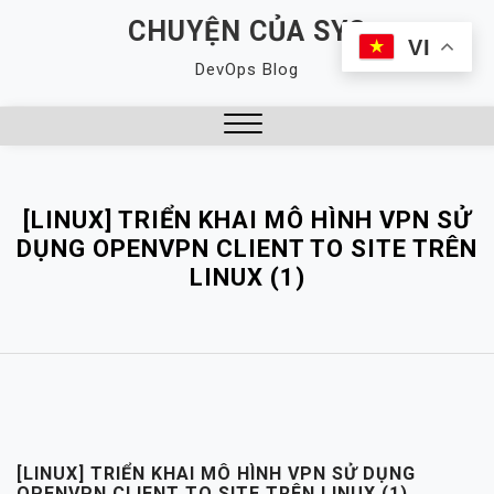
Skip
CHUYỆN CỦA SYS
to
VI
DevOps Blog
content
Close
Menu
[LINUX] TRIỂN KHAI MÔ HÌNH VPN SỬ
DỤNG OPENVPN CLIENT TO SITE TRÊN
LINUX (1)
[LINUX] TRIỂN KHAI MÔ HÌNH VPN SỬ DỤNG
OPENVPN CLIENT TO SITE TRÊN LINUX (1)