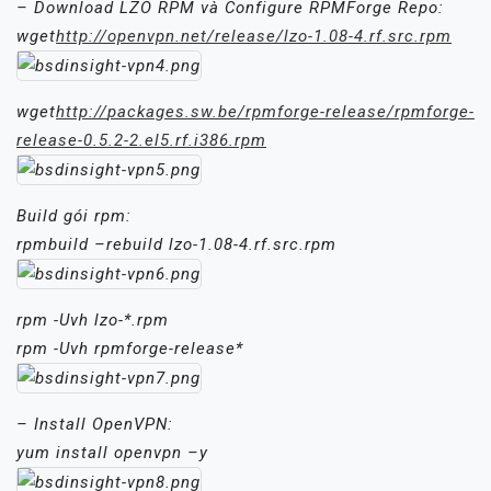
– Download LZO RPM và Configure RPMForge Repo:
wget
http://openvpn.net/release/lzo-1.08-4.rf.src.rpm
wget
http://
packages.sw.be/rpmforge-
release/rpmforge-
release-0.5.2-2.el5.rf.i386.rpm
Build gói rpm:
rpmbuild –rebuild lzo-1.08-4.rf.src.rpm
rpm -Uvh lzo-*.rpm
rpm -Uvh rpmforge-release*
– Install OpenVPN:
yum install openvpn –y