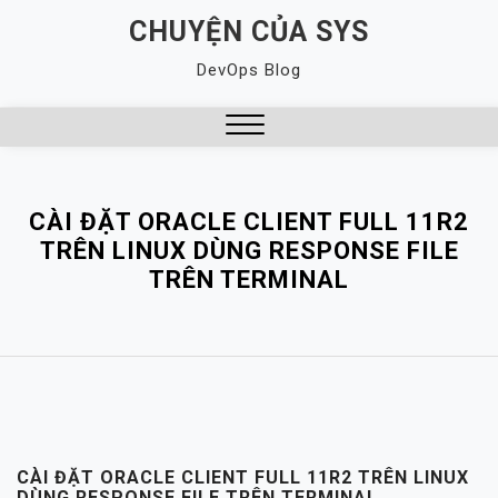
Skip
CHUYỆN CỦA SYS
to
DevOps Blog
content
Close
Menu
CÀI ĐẶT ORACLE CLIENT FULL 11R2
TRÊN LINUX DÙNG RESPONSE FILE
TRÊN TERMINAL
CÀI ĐẶT ORACLE CLIENT FULL 11R2 TRÊN LINUX
DÙNG RESPONSE FILE TRÊN TERMINAL