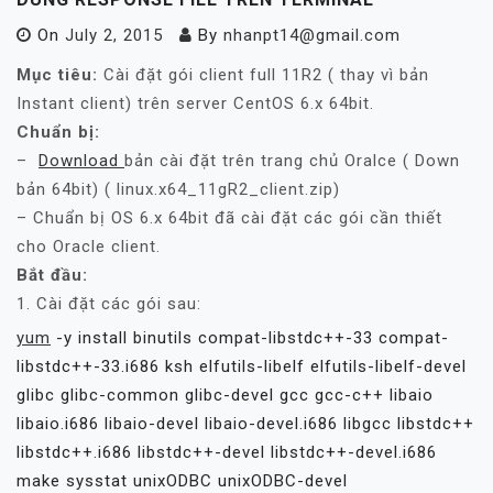
On
July 2, 2015
By
nhanpt14@gmail.com
Mục tiêu:
Cài đặt gói client full 11R2 ( thay vì bản
Instant client) trên server CentOS 6.x 64bit.
Chuẩn bị:
–
Download
bản cài đặt trên trang chủ Oralce ( Down
bản 64bit) ( linux.x64_11gR2_client.zip)
– Chuẩn bị OS 6.x 64bit đã cài đặt các gói cần thiết
cho Oracle client.
Bắt đầu:
1. Cài đặt các gói sau:
yum
-y install binutils compat-libstdc++-33 compat-
libstdc++-33.i686 ksh elfutils-libelf elfutils-libelf-devel
glibc glibc-common glibc-devel gcc gcc-c++ libaio
libaio.i686 libaio-devel libaio-devel.i686 libgcc libstdc++
libstdc++.i686 libstdc++-devel libstdc++-devel.i686
make sysstat unixODBC unixODBC-devel