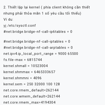
2. Thiết lập lại kernel ( phía client không cần thiết
nhưng phải thỏa mãn 1 số yêu cầu tối thiểu)
Ví du:
vi
/etc/sysctl.conf
#net.bridge.bridge-nf-call-ip6tables = 0
#net.bridge.bridge-nf-call-iptables = 0
#net.bridge.bridge-nf-call-arptables = 0
net.ipv4.ip_local_port_range = 9000 65500
fs.file-max = 6815744
kernel.shmall = 10523004
kernel.shmmax = 6465333657
kernel.shmmni = 4096
kernel.sem = 250 32000 100 128
net.core.rmem_default=262144
net.core.wmem_default=262144
net.core.rmem_max=4194304