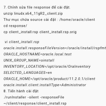
7. Chỉnh sửa file response để cài đặt.
unzip linudx.x64_11gR2_client.zip
Thư mục chứa source cài đặt : /home/oracle/client
cd response/
cp client_install.rsp client_install.rsp.orig
vi client_install.rsp
oracle.install.responseFileVersion=/oracle/install/rspf
ORACLE_HOSTNAME=oracle.local.test
UNIX_GROUP_NAME=oinstall
INVENTORY_LOCATION=/opt/oracle/OraInventory
SELECTED_LANGUAGES=en
ORACLE_HOME=/opt/oracle/product/11.2.0.1/client
oracle.install.client.installType=Administrator
8. Tiến hành cài đặt
./runInstaller -silent -responseFile
~/client/response/client_install.rsp