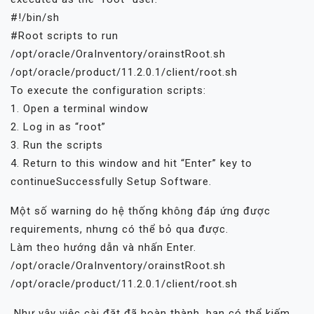
#!/bin/sh
#Root scripts to run
/opt/oracle/OraInventory/orainstRoot.sh
/opt/oracle/product/11.2.0.1/client/root.sh
To execute the configuration scripts:
1. Open a terminal window
2. Log in as “root”
3. Run the scripts
4. Return to this window and hit “Enter” key to
continueSuccessfully Setup Software.
Một số warning do hệ thống không đáp ứng được
requirements, nhưng có thể bỏ qua được.
Làm theo hướng dẫn và nhấn Enter.
/opt/oracle/OraInventory/orainstRoot.sh
/opt/oracle/product/11.2.0.1/client/root.sh
Như vậy việc cài đặt đã hoàn thành, bạn có thể kiếm