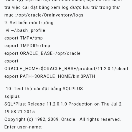
tra việc cài đặt bằng xem log được lưu trữ trong thư
mục :/opt/oracle/OraInventory/logs
9. Set biến môi trường:
vi ~/.bash_profile
export TMP=/tmp
export TMPDIR=/tmp
export ORACLE_BASE=/opt/oracle
export
ORACLE_HOME=$ORACLE_BASE/product/11.2.0.1/client
export PATH=$ORACLE_HOME/bin:$PATH
10. Test thử cài đặt bằng SQLPLUS
sqlplus
SQL*Plus: Release 11.2.0.1.0 Production on Thu Jul 2
19:58:21 2015
Copyright (c) 1982, 2009, Oracle. All rights reserved.
Enter user-name: