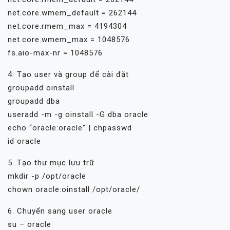
net.core.wmem_default = 262144
net.core.rmem_max = 4194304
net.core.wmem_max = 1048576
fs.aio-max-nr = 1048576
4. Tạo user và group để cài đặt
groupadd oinstall
groupadd dba
useradd -m -g oinstall -G dba oracle
echo “oracle:oracle” | chpasswd
id oracle
5. Tạo thư mục lưu trữ
mkdir -p /opt/oracle
chown oracle:oinstall /opt/oracle/
6. Chuyển sang user oracle
su – oracle