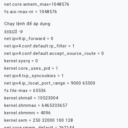
net.core.wmem_max=1048576
fs.aio-max-nr = 1048576
Chạy lệnh để áp dụng:
sysctl
-p
net.ipv4.ip_forward = 0
net.ipv4.conf.default.rp_filter = 1
net.ipv4.conf.default.accept_source_route = 0
kernel.sysrq = 0
kernel.core_uses_pid = 1
net.ipv4.tcp_syncookies = 1
net.ipv4.ip_local_port_range = 9000 65500
fs.file-max = 65536
kernel.shmall = 10523004
kernel.shmmax = 6465333657
kernel.shmmni = 4096
kernel.sem = 250 32000 100 128
net.core.rmem_default = 262144